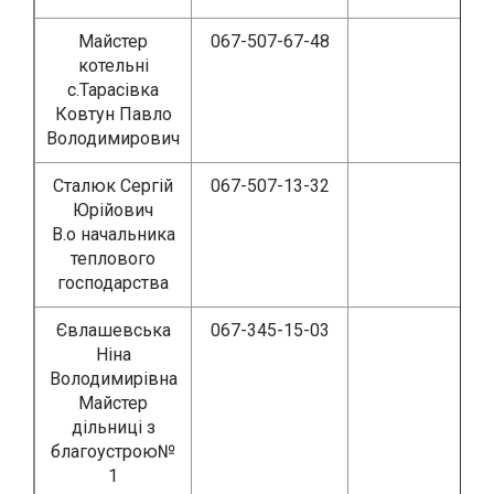
Майстер
067-507-67-48
котельні
с.Тарасівка
Ковтун Павло
Володимирович
Сталюк Сергій
067-507-13-32
Юрійович
В.о начальника
теплового
господарства
Євлашевська
067-345-15-03
Ніна
Володимирівна
Майстер
дільниці з
благоустрою№
1