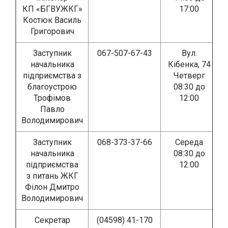
КП «БГВУЖКГ»
17:00
Костюк Василь
Григорович
Заступник
067-507-67-43
Вул.
начальника
Кібенка, 74
підприємства з
Четверг
благоустрою
08:30 до
Трофімов
12:00
Павло
Володимирович
Заступник
068-373-37-66
Середа
начальника
08:30 до
підприємства
12:00
з питань ЖКГ
Філон Дмитро
Володимирович
Секретар
(04598) 41-170