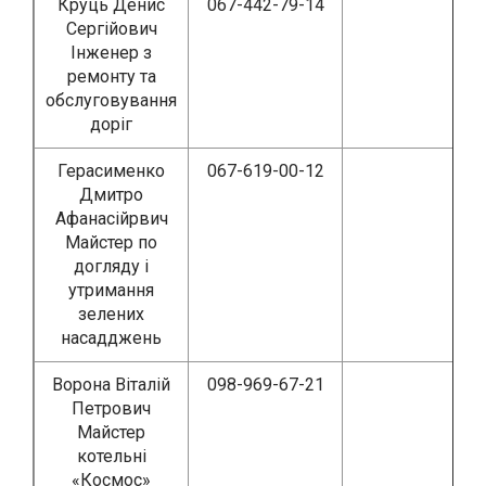
Круць Денис
067-442-79-14
Сергійович
Інженер з
ремонту та
обслуговування
доріг
Герасименко
067-619-00-12
Дмитро
Афанасійрвич
Майстер по
догляду і
утримання
зелених
насадджень
Ворона Віталій
098-969-67-21
Петрович
Майстер
котельні
«Космос»