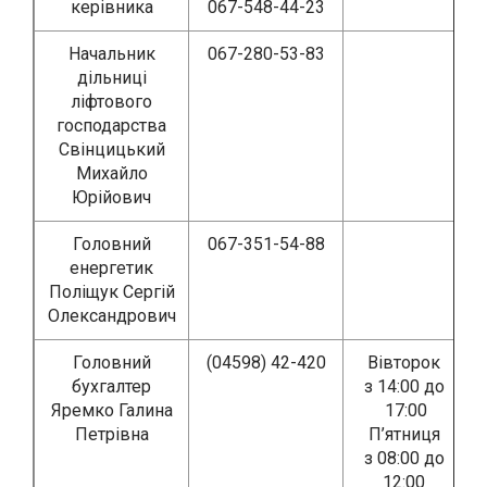
керівника
067-548-44-23
Начальник
067-280-53-83
дільниці
ліфтового
господарства
Свінцицький
Михайло
Юрійович
Головний
067-351-54-88
енергетик
Поліщук Сергій
Олександрович
Головний
(04598) 42-420
Вівторок
бухгалтер
з 14:00 до
Яремко Галина
17:00
Петрівна
П’ятниця
з 08:00 до
12:00