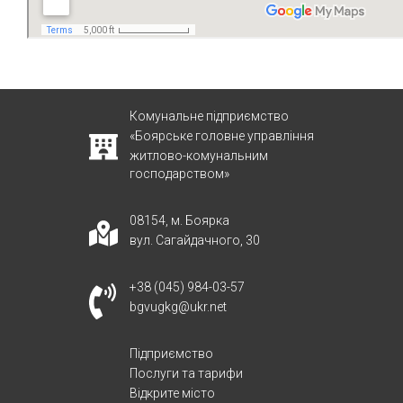
Комунальне підприємство
«Боярське головне управління
житлово-комунальним
господарством»
08154, м. Боярка
вул. Сагайдачного, 30
+38 (045) 984-03-57
bgvugkg@ukr.net
Підприємство
Послуги та тарифи
Відкрите місто